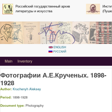
Skip to main content
Российский государственный архив
Инсти
литературы и искусства
(Пушк
ENGLISH
РУССКИЙ
Primary_tsvetaeva for Aleksey kruchenyh
Main
Inventory
Фотографии А.Е.Крученых. 1898-
1928
Author:
Kruchenyh Aleksey
Period:
1898-1928
Document type:
Photography