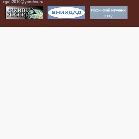
rgali2010@yandex.ru