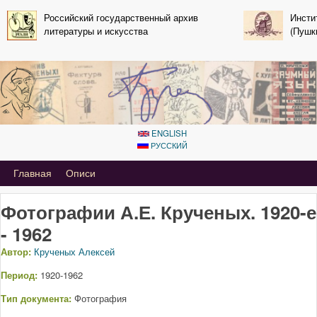
Перейти к основному
Российский государственный архив
Инсти
литературы и искусства
содержанию
(Пушк
ENGLISH
РУССКИЙ
Primary_tsvetaeva for Aleksey kruchenyh
Главная
Описи
Фотографии А.Е. Крученых. 1920-е
- 1962
Автор:
Крученых Алексей
Период:
1920-1962
Тип документа:
Фотография