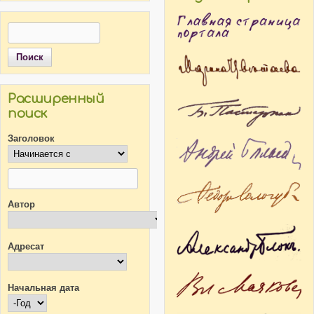
Поиск
Форма поиска
Расширенный
поиск
Заголовок
Автор
Адресат
Начальная дата
Начальная дата
Год