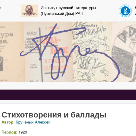
Перейти к основному
в
Институт русской литературы
(Пушкинский Дом) РАН
содержанию
 kruchenyh
Стихотворения и баллады
Автор:
Крученых Алексей
Период:
1920