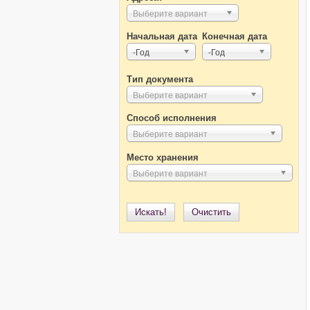
Выберите вариант
Начальная дата
Конечная дата
Начальная дата
Год
Конечная дата
Год
-Год
-Год
Тип документа
Выберите вариант
Способ исполнения
Выберите вариант
Место хранения
Выберите вариант