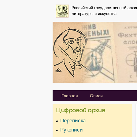
Российский государственный архи
литературы и искусства
Primary_tsvetaeva for Aleksey
Главная
Описи
Цифровой архив
Переписка
Рукописи