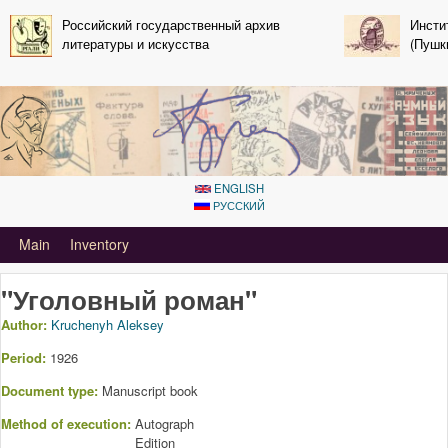
Skip to main content
Российский государственный архив
Инсти
литературы и искусства
(Пушк
ENGLISH
РУССКИЙ
Primary_tsvetaeva for Aleksey kruchenyh
Main
Inventory
"Уголовный роман"
Author:
Kruchenyh Aleksey
Period:
1926
Document type:
Manuscript book
Method of execution:
Autograph
Edition