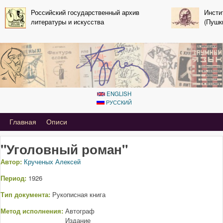
Перейти к основному
Российский государственный архив
Инсти
литературы и искусства
содержанию
(Пушк
ENGLISH
РУССКИЙ
Primary_tsvetaeva for Aleksey kruchenyh
Главная
Описи
"Уголовный роман"
Автор:
Крученых Алексей
Период:
1926
Тип документа:
Рукописная книга
Метод исполнения:
Автограф
Издание