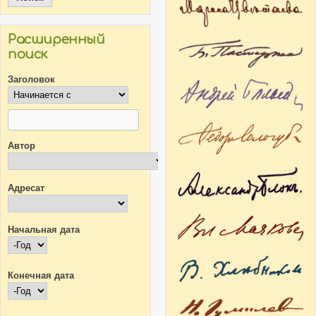
Расширенный
поиск
Заголовок
Автор
Адресат
Начальная дата
Начальная дата
Год
Конечная дата
Конечная дата
Год